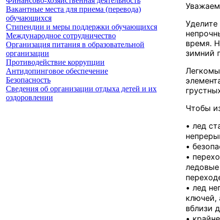
Финансово-хозяйственная деятельность
Уважаем
Вакантные места для приема (перевода)
обучающихся
Уделите
Стипендии и меры поддержки обучающихся
непрочны
Международное сотрудничество
время. 
Организация питания в образовательной
зимний 
организации
Противодействие коррупции
Легкомы
Антидопинговое обеспечение
элемент
Безопасность
Сведения об организации отдыха детей и их
грустных
оздоровлении
Чтобы и
• лед ст
непреры
• безопа
• перех
ледовые 
переходе
• лед не
ключей,
вблизи д
• крайне